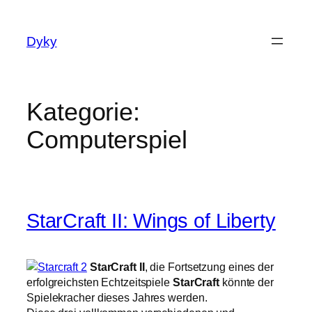
Zum
Inhalt
Dyky
springen
Kategorie:
Computerspiel
StarCraft II: Wings of Liberty
StarCraft II
, die Fortsetzung eines der
erfolgreichsten Echtzeitspiele
StarCraft
könnte der
Spielekracher dieses Jahres werden.