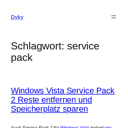
Zum
Inhalt
Dyky
springen
Schlagwort:
service
pack
Windows Vista Service Pack
2 Reste entfernen und
Speicherplatz sparen
Auch Service Pack 2 für
Windows Vista
belegt
wie