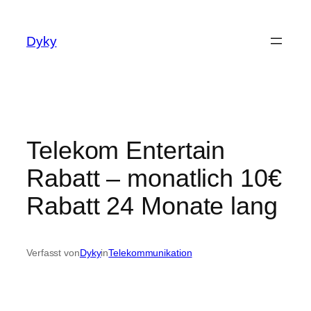
Zum
Inhalt
Dyky
springen
Telekom Entertain
Rabatt – monatlich 10€
Rabatt 24 Monate lang
Verfasst von
Dyky
in
Telekommunikation