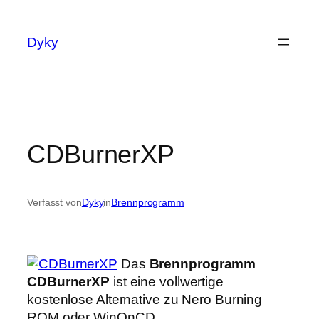
Zum
Inhalt
Dyky
springen
CDBurnerXP
Verfasst von
Dyky
in
Brennprogramm
Das
Brennprogramm
CDBurnerXP
ist eine vollwertige
kostenlose Alternative zu Nero Burning
ROM oder WinOnCD.