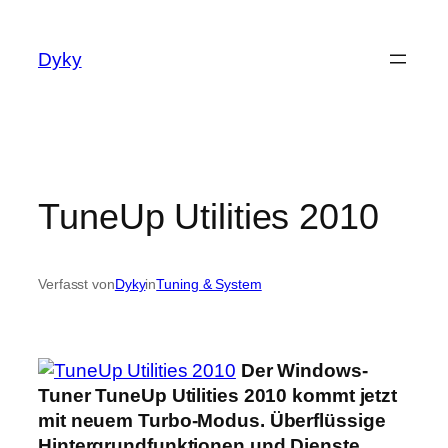
Zum
Inhalt
Dyky
springen
TuneUp Utilities 2010
Verfasst von
Dyky
in
Tuning & System
Der Windows-
Tuner TuneUp Utilities 2010 kommt jetzt
mit neuem Turbo-Modus. Überflüssige
Hintergrundfunktionen und Dienste