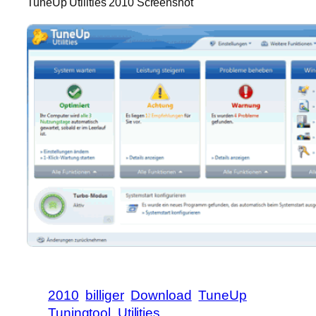
TuneUp Utilities 2010 Screenshot
2010
billiger
Download
TuneUp
Tuningtool
Utilities