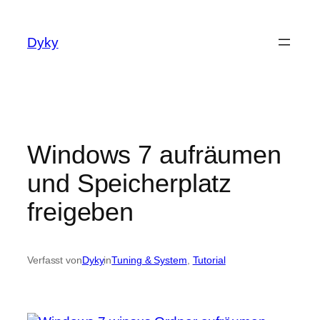
Zum
Inhalt
Dyky
springen
Windows 7 aufräumen
und Speicherplatz
freigeben
Verfasst von
Dyky
in
Tuning & System
, 
Tutorial